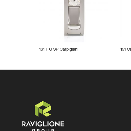
161 T G SP Carpigiani
191 C