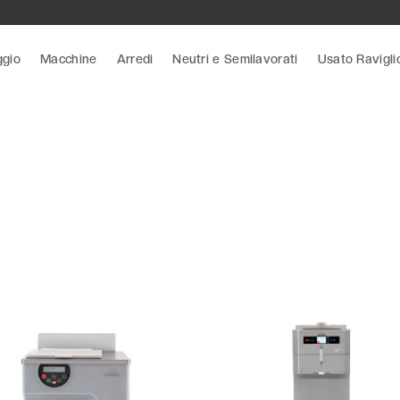
ggio
Macchine
Arredi
Neutri e Semilavorati
Usato Ravigli