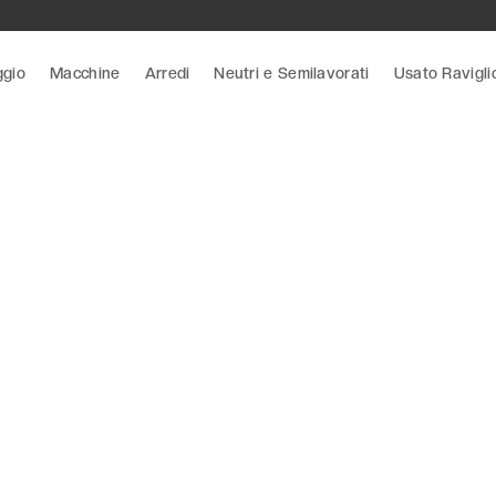
ggio
Macchine
Arredi
Neutri e Semilavorati
Usato Ravigli