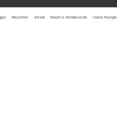
ggio
Macchine
Arredi
Neutri e Semilavorati
Usato Ravigli